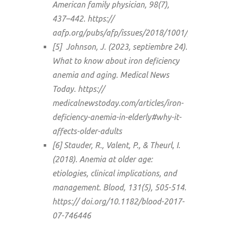
American family physician, 98(7),
437–442. https://
aafp.org/pubs/afp/issues/2018/1001/p437.html
[5] Johnson, J. (2023, septiembre 24).
What to know about iron deficiency
anemia and aging. Medical News
Today. https://
medicalnewstoday.com/articles/iron-
deficiency-anemia-in-elderly#why-it-
affects-older-adults
[6] Stauder, R., Valent, P., & Theurl, I.
(2018). Anemia at older age:
etiologies, clinical implications, and
management. Blood, 131(5), 505-514.
https:// doi.org/10.1182/blood-2017-
07-746446