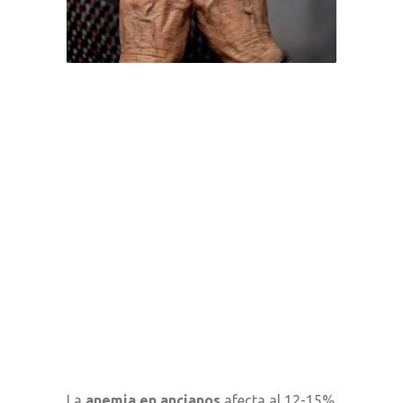
La
anemia en ancianos
afecta al 12-15%