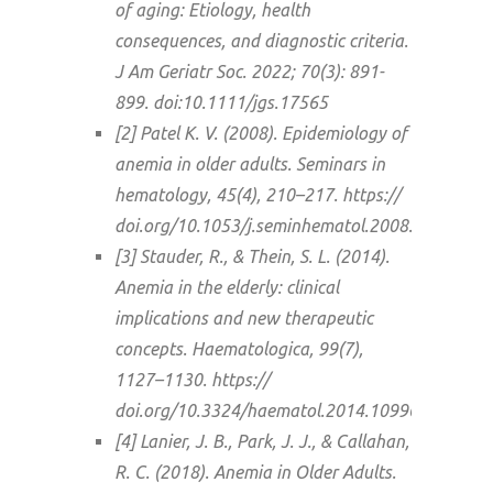
of aging: Etiology, health
consequences, and diagnostic criteria.
J Am Geriatr Soc. 2022; 70(3): 891-
899. doi:10.1111/jgs.17565
[2] Patel K. V. (2008). Epidemiology of
anemia in older adults. Seminars in
hematology, 45(4), 210–217. https://
doi.org/10.1053/j.seminhematol.2008.06.006
[3] Stauder, R., & Thein, S. L. (2014).
Anemia in the elderly: clinical
implications and new therapeutic
concepts. Haematologica, 99(7),
1127–1130. https://
doi.org/10.3324/haematol.2014.109967
[4] Lanier, J. B., Park, J. J., & Callahan,
R. C. (2018). Anemia in Older Adults.