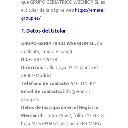
que GRUPO GERIATRICO WSENIOR SL es
el titular de la página web
https://emera-
group.es/
1. Datos del titular
GRUPO GERIATRICO WSENIOR SL.
(en
adelante,
Emera España
)
N.I.F.
: B87729158
Dirección:
Calle Goya nº 24 planta 6ª
28001-Madrid
Teléfono de contacto
: 910 311 301
Email de contacto:
info@emera-
group.es
Datos de Inscripción en el Registro
Mercantil:
Tomo 35562, folio 51- SEC.8,
hoja M- 639160 e inscripción PRIMERA