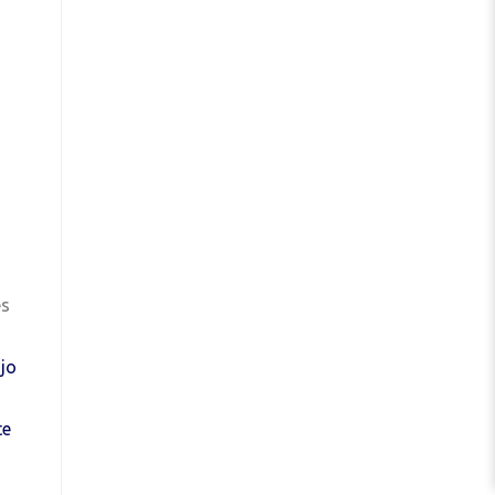
es
jo
te