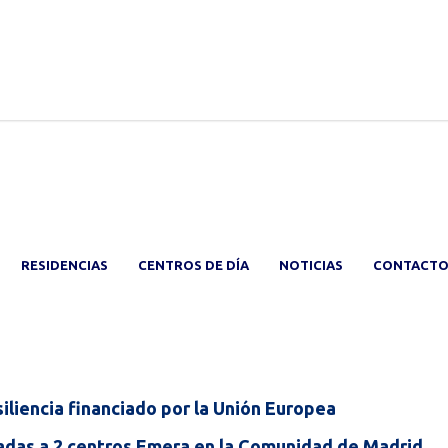
RESIDENCIAS
CENTROS DE DÍA
NOTICIAS
CONTACT
iliencia financiado por la Unión Europea
das a 2 centros Emera en la Comunidad de Madrid