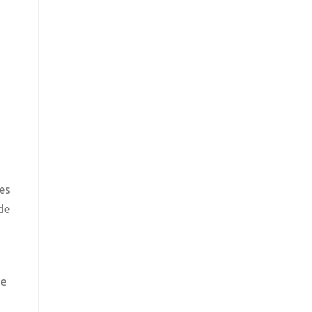
es
de
de