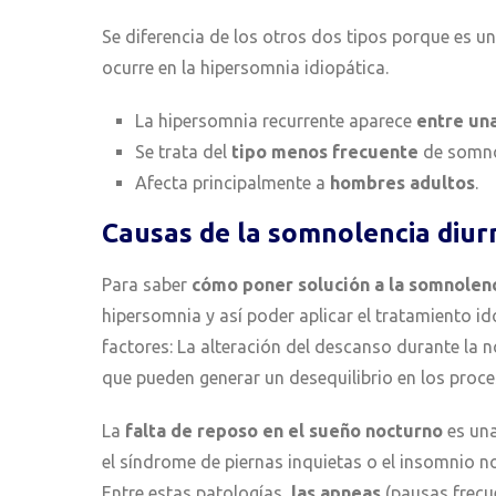
Se diferencia de los otros dos tipos porque es u
ocurre en la hipersomnia idiopática.
La hipersomnia recurrente aparece
entre una
Se trata del
tipo menos frecuente
de somno
Afecta principalmente a
hombres adultos
.
Causas de la somnolencia diu
Para saber
cómo
poner solución a la somnolen
hipersomnia y así poder aplicar el tratamiento i
factores: La alteración del descanso durante l
que pueden generar un desequilibrio en los proce
La
falta de reposo en el sueño nocturno
es una
el síndrome de piernas inquietas o el insomnio 
Entre estas patologías,
las apneas
(pausas frecue