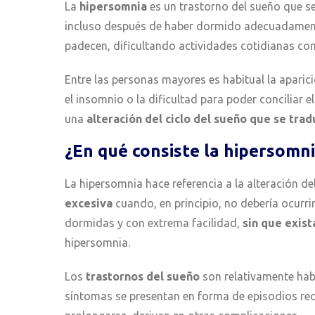
La
hipersomnia
es un trastorno del sueño que se
incluso después de haber dormido adecuadamente 
padecen, dificultando actividades cotidianas com
Entre las personas mayores es habitual la apari
el insomnio o la dificultad para poder conciliar el
una
alteración del ciclo del sueño que se tra
¿En qué consiste la hipersomn
La hipersomnia hace referencia a la alteración d
excesiva
cuando, en principio, no debería ocurr
dormidas y con extrema facilidad,
sin que exis
hipersomnia.
Los
trastornos del sueño
son relativamente habi
síntomas se presentan en forma de episodios recu