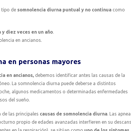
n tipo de
somnolencia diurna puntual y no continua
como
 y diez veces en un año
.
lencia en ancianos.
rna en personas mayores
cia en ancianos,
debemos identificar antes las causas de la
dóneo. La somnolencia diurna puede deberse a distintos
a noche, algunos medicamentos o determinadas enfermedades
sos del sueño.
 de las principales
causas de somnolencia diurna
. Las apnea
nocturno propio de edades avanzadas interfieren en su descan
ntes en la respiración), se sitúan como
uno de los síntomas